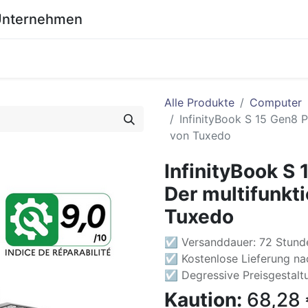
 Unternehmen
0
eich
Shop
Wiki
Alle Produkte
Computer
InfinityBook S 15 Gen8 P
von Tuxedo
InfinityBook S 
Der multifunkt
Tuxedo
☑ Versanddauer: 72 Stund
☑ Kostenlose Lieferung nac
☑ Degressive Preisgestaltu
Kaution:
68,28