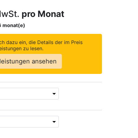
wSt.
pro Monat
6
monat(e)
ch dazu ein, die Details der im Preis
eistungen zu lesen.
leistungen ansehen