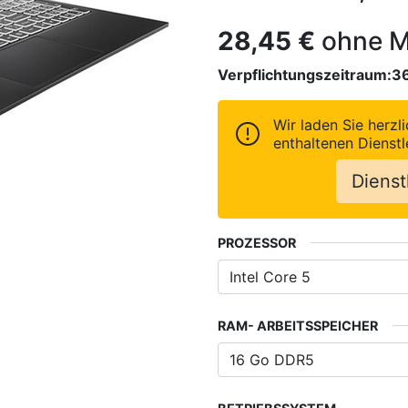
28,45
€
ohne M
Verpflichtungszeitraum:
3
Wir laden Sie herzli
enthaltenen Dienstl
Dienst
PROZESSOR
RAM- ARBEITSSPEICHER