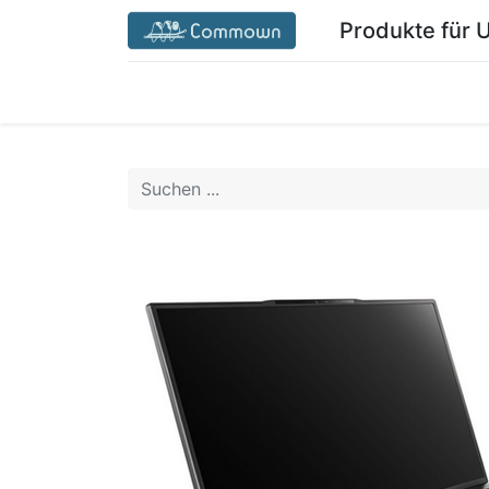
Produkte für
Startseite Commown.coop/de/
Mein Ber