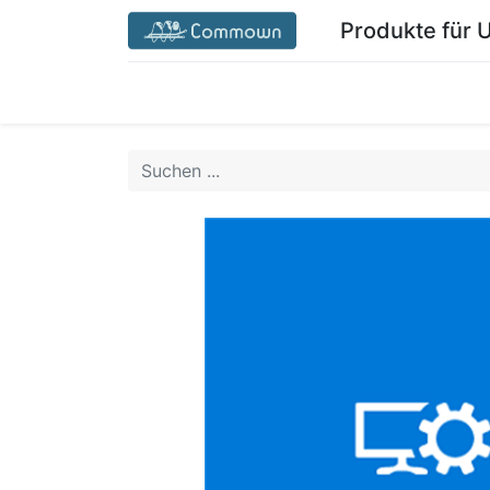
Produkte für
Startseite Commown.coop/de/
Mein Ber