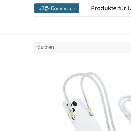
Produkte für
Startseite Commown.coop/de/
Mein Ber