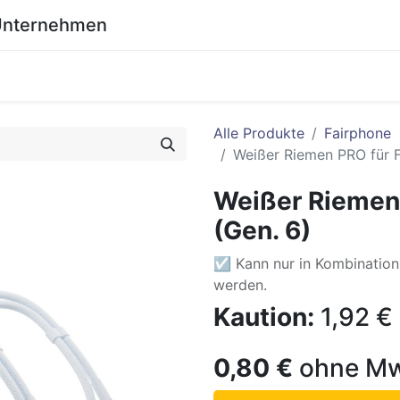
 Unternehmen
0
eich
Shop
Wiki
Alle Produkte
Fairphone
Weißer Riemen PRO für F
Weißer Riemen
(Gen. 6)
☑ Kann nur in Kombination 
werden.
Kaution:
1,92
€
0,80
€
ohne Mw