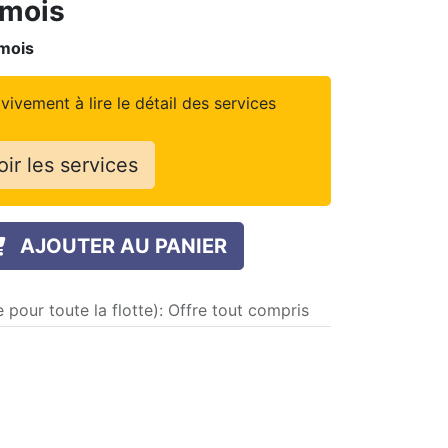
 mois
mois
vivement à lire le détail des services
oir les services
AJOUTER AU PANIER
 pour toute la flotte)
:
Offre tout compris