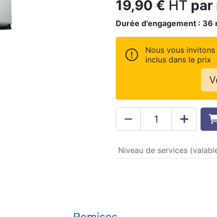
19,90
€
HT
par
Durée d'engagement :
36
Nous vous invitons 
inclus dans le prix
V
Niveau de services (valable