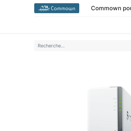
Commown pour
Accueil commown.coop
Mon espace
M