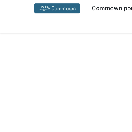
Commown pour
Accueil commown.coop
Mon espace
M