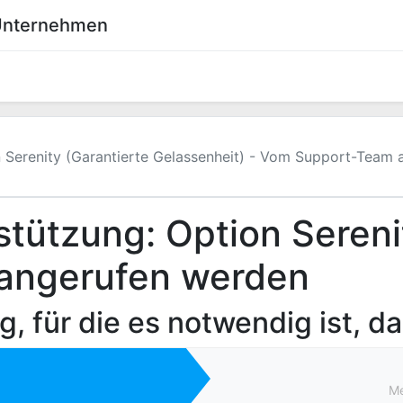
 Unternehmen
0
eich
Shop
Wiki
 Serenity (Garantierte Gelassenheit) - Vom Support-Team 
stützung: Option Sereni
 angerufen werden
g, für die es notwendig ist, d
Me