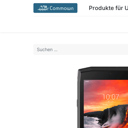
Produkte für
Startseite Commown.coop/de/
Mein Ber