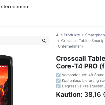
 Unternehmen
0
eich
Shop
Wiki
Alle Produkte
Smartphon
Crosscall Tablet-Smartp
Unternehmen)
Crosscall Tabl
Core-T4 PRO (
☑ Versanddauer: 48 Stund
☑ Kostenlose Lieferung nac
☑ Degressive Preisgestaltu
Kaution:
38,16