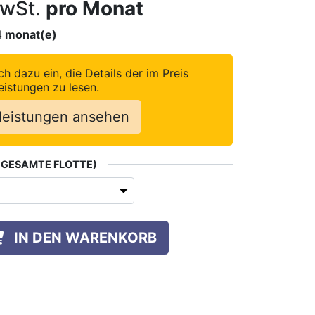
wSt.
pro Monat
4
monat(e)
ch dazu ein, die Details der im Preis
eistungen zu lesen.
leistungen ansehen
E GESAMTE FLOTTE)
IN DEN WARENKORB