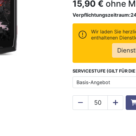
15,90
€
ohne M
Verpflichtungszeitraum:
2
Wir laden Sie herzli
enthaltenen Dienstl
Dienst
SERVICESTUFE (GILT FÜR DI