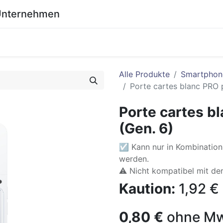
 Unternehmen
0
eich
Shop
Wiki
Alle Produkte
Smartphon
Porte cartes blanc PRO 
Porte cartes b
(Gen. 6)
☑ Kann nur in Kombination 
werden.
⚠️ Nicht kompatibel mit de
Kaution:
1,92
€
0,80
€
ohne Mw