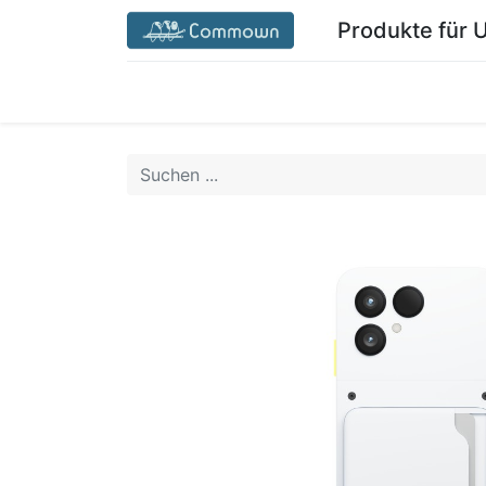
Produkte für
Startseite Commown.coop/de/
Mein Ber