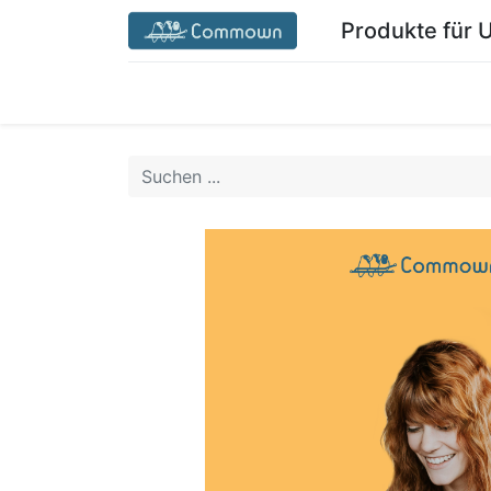
Produkte für
Startseite Commown.coop/de/
Mein Ber