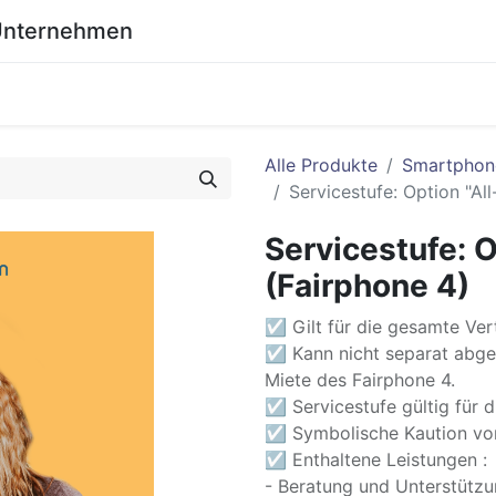
 Unternehmen
0
eich
Shop
Wiki
Alle Produkte
Smartphon
Servicestufe: Option "All
Servicestufe: O
(Fairphone 4)
☑ Gilt für die gesamte Vert
☑ Kann nicht separat abge
Miete des Fairphone 4.
☑ Servicestufe gültig für d
☑ Symbolische Kaution vo
☑ Enthaltene Leistungen :
- Beratung und Unterstützu