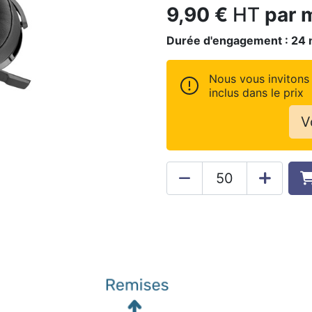
9,90
€
HT
par 
Durée d'engagement :
24
Nous vous invitons 
inclus dans le prix
V