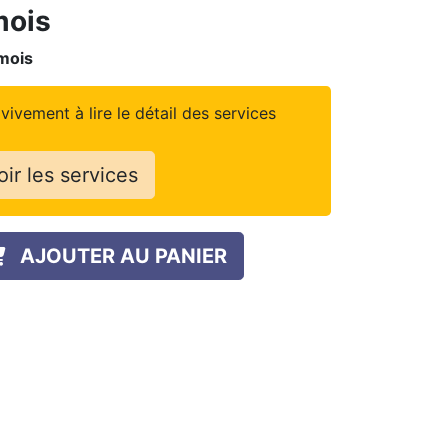
mois
mois
vivement à lire le détail des services
oir les services
AJOUTER AU PANIER