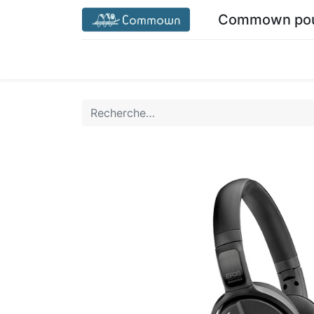
Commown pour
Accueil commown.coop
Mon espace
M