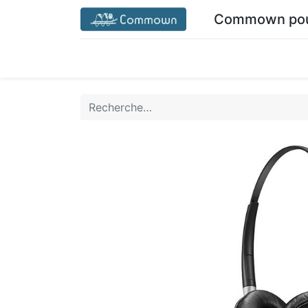
Commown pour
Accueil commown.coop
Mon espace
M