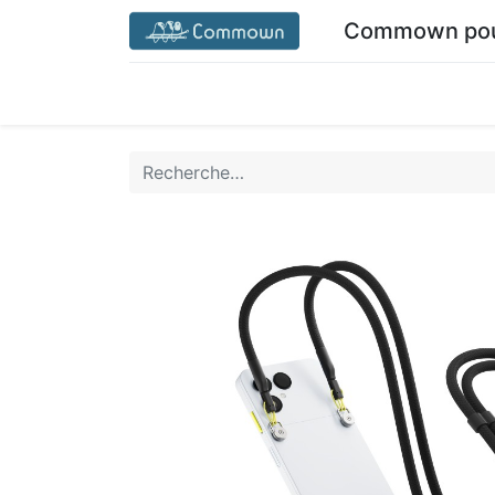
Commown pour
Accueil commown.coop
Mon espace
M