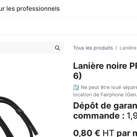
 les professionnels
0
agasin
Documentation
Tous les produits
Lanière
Lanière noire 
6)
☑ Ne peut être loué sépar
location de Fairphone (Gen.
Dépôt de garant
commande :
1,
0,80
€
HT
par 