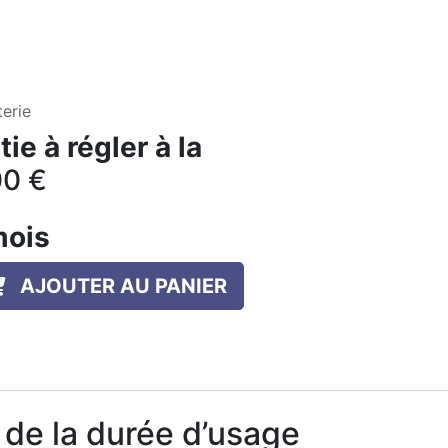
erie
ie à régler à la
00
€
mois
AJOUTER AU PANIER
t de la durée d’usage