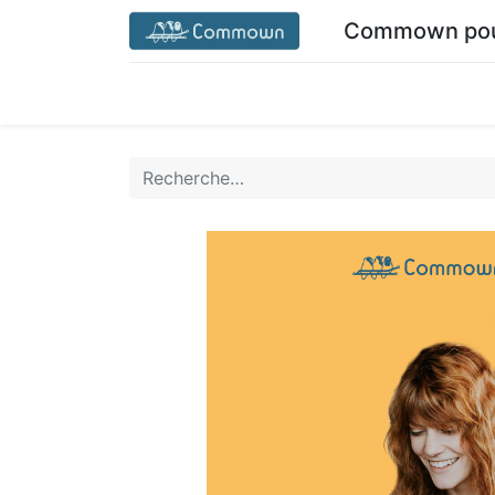
Commown pour
Accueil commown.coop
Mon espace
M