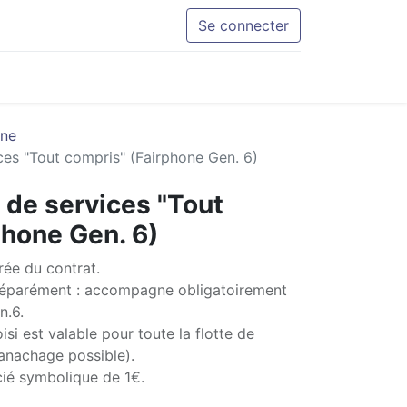
Se connecter
one
ces "Tout compris" (Fairphone Gen. 6)
 de services "Tout
phone Gen. 6)
rée du contrat.
séparément : accompagne obligatoirement
n.6.
si est valable pour toute la flotte de
anachage possible).
ié symbolique de 1€.